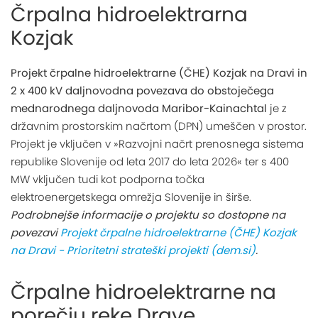
Črpalna hidroelektrarna
Kozjak
Projekt črpalne hidroelektrarne (ČHE) Kozjak na Dravi in
2 x 400 kV daljnovodna povezava do obstoječega
mednarodnega daljnovoda Maribor-Kainachtal
je z
državnim prostorskim načrtom (DPN) umeščen v prostor.
Projekt je vključen v »Razvojni načrt prenosnega sistema
republike Slovenije od leta 2017 do leta 2026« ter s 400
MW vključen tudi kot podporna točka
elektroenergetskega omrežja Slovenije in širše.
Podrobnejše informacije o projektu so dostopne na
povezavi
Projekt črpalne hidroelektrarne (ČHE) Kozjak
na Dravi - Prioritetni strateški projekti (dem.si)
.
Črpalne hidroelektrarne na
porečju reke Drave