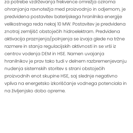
za potrebe vzdrževanja frekvence omrežja oziroma
ohranjanja ravnotežja med proizvodnjo in odjemom, je
predvidena postavitev baterijskega hranilnika energije
velikostnega reda nekaj 10 MW. Postavitev je predvidena
znotraj zemljišč obstoječih hidroelektrarn. Predvidena
aktivacija praznjenja/polnjenja se izvaja glede na tržne
razmere in stanja regulacijskih aktivnosti in se vrši iz
centrov vodenja DEM in HSE. Namen uvajanja
hranilnikov je prav tako tudi v delnem razbremenjevanju
nudenja sistemskih storitev s strani obstoječih
proizvodnih enot skupine HSE, saj slednje negativno
vpliva na energetsko izkoriščanje vodnega potenciala in
na življenjsko dobo opreme.