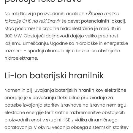
Na reki Dravi je po izvedenih analizah »
Študija možne
lokacije ČHE na reki Dravi«
še
devet potencialnih lokacij
.
Moč posamezne črpalne hidroelektrarne je med 45 in
300 MW. Obstoječi daljnovodi dajejo veliko prednost
lažjemu umeščanju. Ugodne so hidrološke in energetske
razmere – spodnji akumulacijski bazeni so obstoječe
hidroelektrarne.
Li-Ion baterijski hranilnik
Namen in cilji uvajanja baterijskih
hranilnikov električne
energije je v povečanju fleksibilne proizvodnje
za
potrebe izvajanja storitev izravnave na izravnalnem trgu
električne energije ter hkratne razbremenitve obstoječih
proizvodnih enot v skupini HSE z vidika dinamičnega
obratovanja. V okviru večanja obsega sistemskih storitev