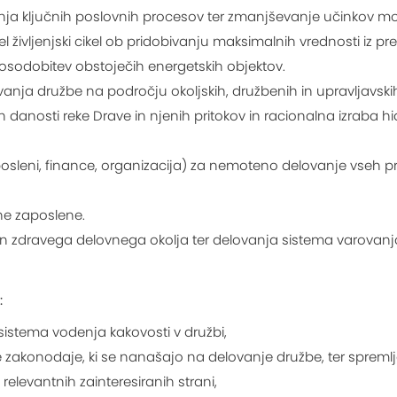
nja ključnih poslovnih procesov ter zmanjševanje učinkov mot
 življenjski cikel ob pridobivanju maksimalnih vrednosti iz pr
posodobitev obstoječih energetskih objektov.
anja družbe na področju okoljskih, družbenih in upravljavski
 danosti reke Drave in njenih pritokov in racionalna izraba 
sleni, finance, organizacija) za nemoteno delovanje vseh pr
ne zaposlene.
n zdravega delovnega okolja ter delovanja sistema varovanja
:
istema vodenja kakovosti v družbi,
 zakonodaje, ki se nanašajo na delovanje družbe, ter spremlj
elevantnih zainteresiranih strani,