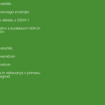
vestila
 javnega značaja
v skladu z ZSDH-1
adno s kodeksom SDH in
SDH
aročila
remičnin
mičnin
e in reševanja v primeru
regrad