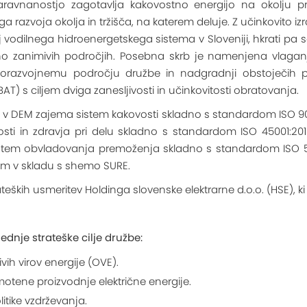
 naravnanostjo zagotavlja kakovostno energijo na okolju p
 razvoja okolja in tržišča, na katerem deluje. Z učinkovito i
aj vodilnega hidroenergetskega sistema v Sloveniji, hkrati pa s
 tržno zanimivih področjih. Posebna skrb je namenjena vlaganj
eškorazvojnemu področju družbe in nadgradnji obstoječih p
(BAT) s ciljem dviga zanesljivosti in učinkovitosti obratovanja.
 v DEM zajema sistem kakovosti skladno s standardom ISO 900
sti in zdravja pri delu skladno s standardom ISO 45001:201
stem obvladovanja premoženja skladno s standardom ISO 55001
jem v skladu s shemo SURE.
ateških usmeritev Holdinga slovenske elektrarne d.o.o. (HSE), ki 
ednje strateške cilje družbe:
vih virov energije (OVE).
motene proizvodnje električne energije.
itike vzdrževanja.