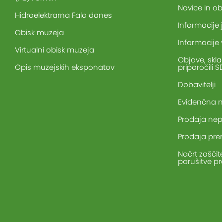
Novice in ob
Hidroelektrarna Fala danes
Informacije
Obisk muzeja
Informacije 
Virtualni obisk muzeja
Objave, skl
Opis muzejskih eksponatov
priporočili 
Dobavitelji
Evidenčna n
Prodaja nep
Prodaja pre
Načrt zaščit
porušitve p