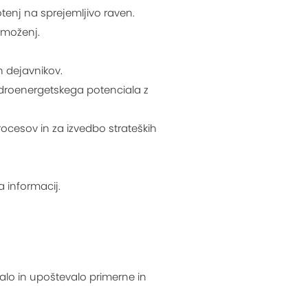
enj na sprejemljivo raven.
emoženj.
h dejavnikov.
hidroenergetskega potenciala z
ocesov in za izvedbo strateških
 informacij.
alo in upoštevalo primerne in