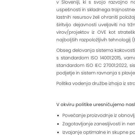
v Sloveniji, ki s svojo razvojno
uspešnosti in skladnega trajnostnega
lastnih resursov želi ohraniti polož
širitvijo dejavnosti uveljaviti na
virov/projektov iz OVE kot strat
najboljših razpoložljivih tehnologij 
Obseg delovanja sistema kakovosti
s standardom ISO 14001:2015, varno
standardom ISO IEC 27001:2022, si
podjetje in sistem ravnanja s plav
Politika vodenja družbe izhaja iz str
V okviru politike uresničujemo nasl
Povečanje proizvodnje iz obnovlji
Zagotavljanje zanesljivosti in ne
Izvajanje optimalne in skupne pol