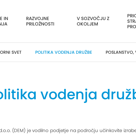
PRI
E IN
RAZVOJNE
V SOZVOČJU Z
STR
NJA
PRILOŽNOSTI
OKOLJEM
PRO
ORNI SVET
POLITIKA VODENJA DRUŽBE
POSLANSTVO, 
olitika vodenja druž
.o.o. (DEM) je vodilno podjetje na področju učinkovite izrabe