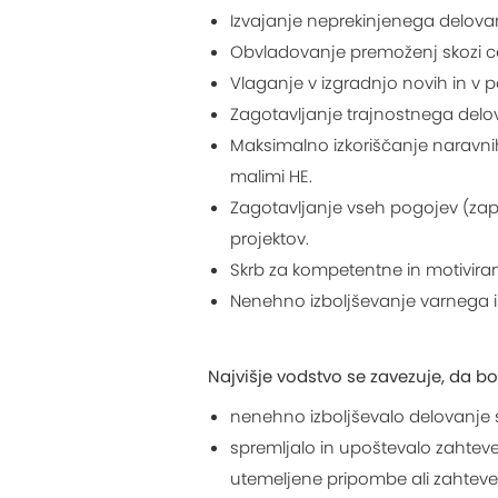
Izvajanje neprekinjenega delova
Obvladovanje premoženj skozi cel
Vlaganje v izgradnjo novih in v 
Zagotavljanje trajnostnega delov
Maksimalno izkoriščanje naravnih
malimi HE.
Zagotavljanje vseh pogojev (zapo
projektov.
Skrb za kompetentne in motivira
Nenehno izboljševanje varnega i
Najvišje vodstvo se zavezuje, da bo
nenehno izboljševalo delovanje s
spremljalo in upoštevalo zahteve
utemeljene pripombe ali zahteve r