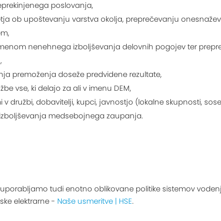
neprekinjenega poslovanja,
djetja ob upoštevanju varstva okolja, preprečevanju onesnaž
em,
 namenom nenehnega izboljševanja delovnih pogojev ter prep
,
nja premoženja doseže predvidene rezultate,
žbe vse, ki delajo za ali v imenu DEM,
 družbi, dobavitelji, kupci, javnostjo (lokalne skupnosti, sosedj
 izboljševanja medsebojnega zaupanja.
 uporabljamo tudi enotno oblikovane politike sistemov vodenj
ske elektrarne -
Naše usmeritve | HSE
.