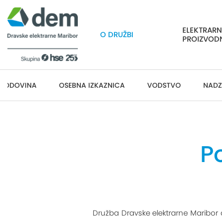
ELEKTRARN
O DRUŽBI
PROIZVOD
GODOVINA
OSEBNA IZKAZNICA
VODSTVO
NADZ
P
Družba Dravske elektrarne Maribor d